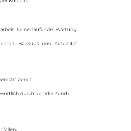
er Kund:in.
narbeit keine laufende Wartung,
herheit, Backups und Aktualität
erecht bereit.
wortlich durch den/die Kund:in.
nfallen.