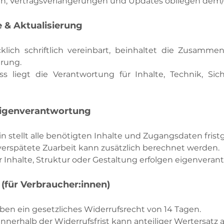
n, Vertragsverlängerungen und Updates obliegen dem/d
e & Aktualisierung
klich schriftlich vereinbart, beinhaltet die Zusamme
erung.
s liegt die Verantwortung für Inhalte, Technik, Sic
Eigenverantwortung
in stellt alle benötigten Inhalte und Zugangsdaten fristg
rspätete Zuarbeit kann zusätzlich berechnet werden.
Inhalte, Struktur oder Gestaltung erfolgen eigenverant
 (für Verbraucher:innen)
ben ein gesetzliches Widerrufsrecht von 14 Tagen.
nnerhalb der Widerrufsfrist kann anteiliger Wertersatz a