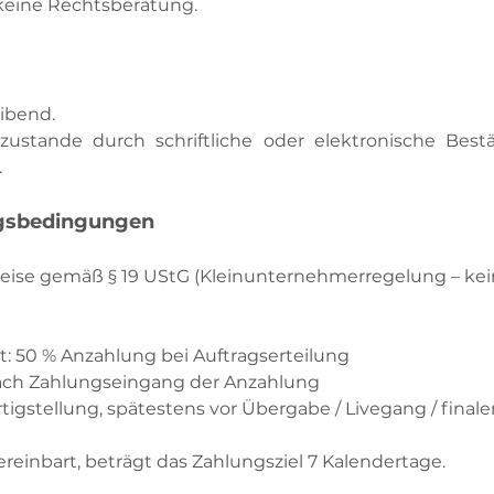
eine Rechtsberatung.
eibend.
ustande durch schriftliche oder elektronische Bes
.
ngsbedingungen
preise gemäß § 19 UStG (Kleinunternehmerregelung – ke
t: 50 % Anzahlung bei Auftragserteilung
 nach Zahlungseingang der Anzahlung
igstellung, spätestens vor Übergabe / Livegang / final
ereinbart, beträgt das Zahlungsziel 7 Kalendertage.