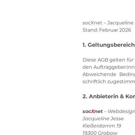
socXnet – Jacqueline
Stand: Februar 2026
1. Geltungsbereich
Diese AGB gelten für
den Auftraggeber:inne
Abweichende Beding
schriftlich zugestim
2. Anbieterin & Ko
soc
X
net
– Webdesign 
Jacqueline Jesse
Kießerdamm 19
19300 Grabow