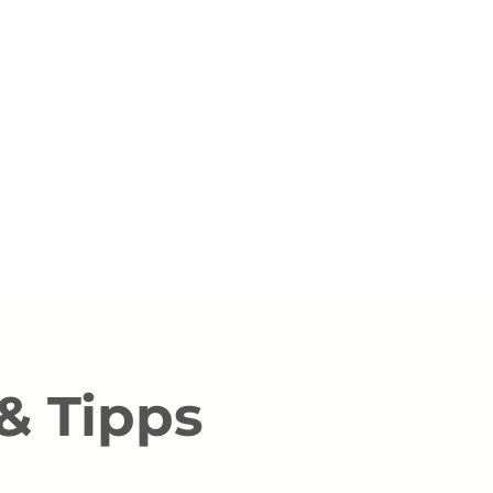
Projektpartner a
ET
& Tipps