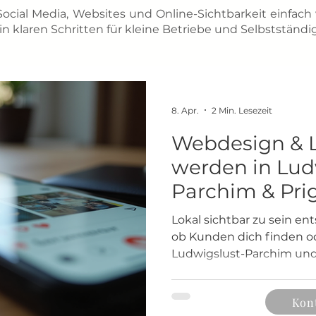
Social Media, Websites und Online-Sichtbarkeit einfach 
n klaren Schritten für kleine Betriebe und Selbstständi
8. Apr.
2 Min. Lesezeit
Webdesign & L
werden in Lud
Parchim & Prig
Lokal sichtbar zu sein en
ob Kunden dich finden ode
Ludwigslust-Parchim und d
eine Website allein nichts
aufgebaut ist. Viele haben
Kon
passiert einfach nichts. I