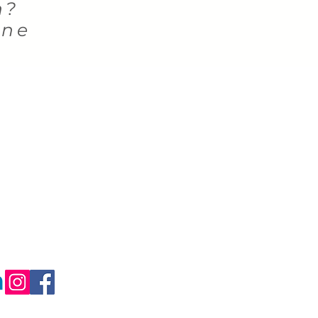
n?
ine
Impressum
Datenschutz
AGBs
nfo@socxnet.de