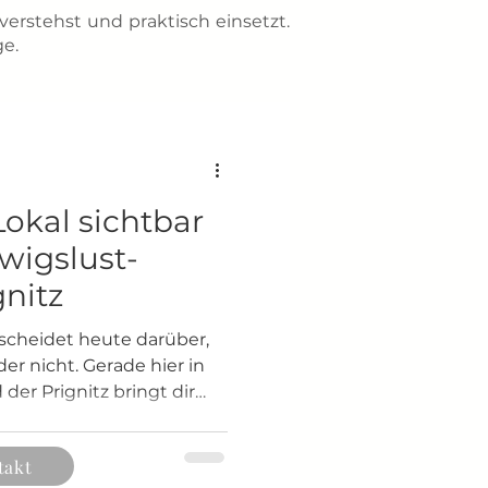
verstehst und praktisch einsetzt.
ge.
okal sichtbar
wigslust-
nitz
tscheidet heute darüber,
r nicht. Gerade hier in
er Prignitz bringt dir
, wenn sie nicht richtig
 eine Seite – aber es
takt
ch unterstütze dich dabei,