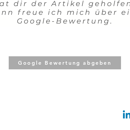
at dir der Artikel geholfe
nn freue ich mich über e
Google-Bewertung.
Google Bewertung abgeben
st
-
Parchim
Kießerdamm 19
|
Neustadt-
19300 Grabow
E-Mail:
i
Landkreis Ludwigslust-Parchim