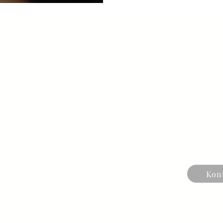
genau das zu ändern. Mit
klaren Struktur, die ver
bringt. Warum eine klare 
Einfach „irgendwas online 
Kon