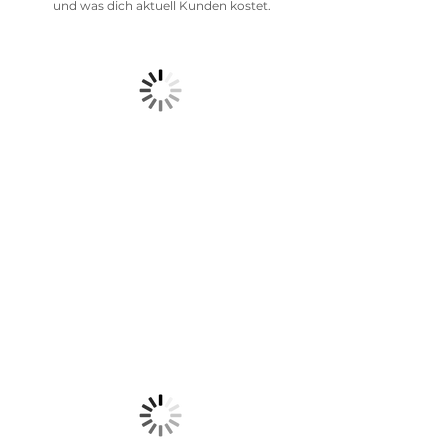
und was dich aktuell Kunden kostet.
Planung
Aus der Analyse entwickeln wir eine
klare Struktur.
Welche Inhalte sind wichtig?
Wie finden Besucher schnell die
richtigen Informationen?
Damit deine Website nicht nur gut
aussieht, sondern auch funktioniert.