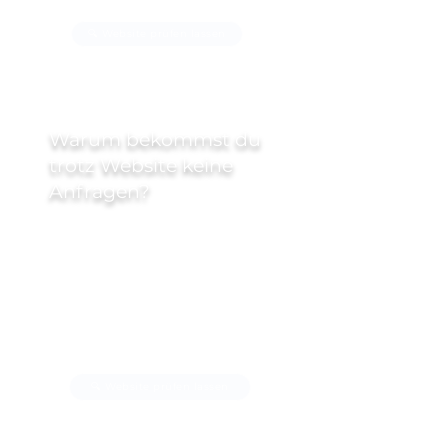
🔍 Website prüfen lassen
Warum bekommst du
trotz Website keine
Anfragen?
Eine Website allein bringt keine
Anfragen.
Entscheidend ist, ob sie Vertrauen
schafft, dein
Angebot verständlich macht
und Besucher zu Kunden führt.
🔍 Website prüfen lassen