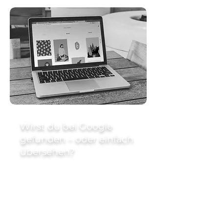
Wirst du bei Google
gefunden – oder einfach
übersehen?
Viele Websites sind online – werden
aber bei Google kaum gefunden.
Wenn dein Unternehmen lokal nicht
sichtbar ist,
bleiben Anfragen aus – egal wie gut