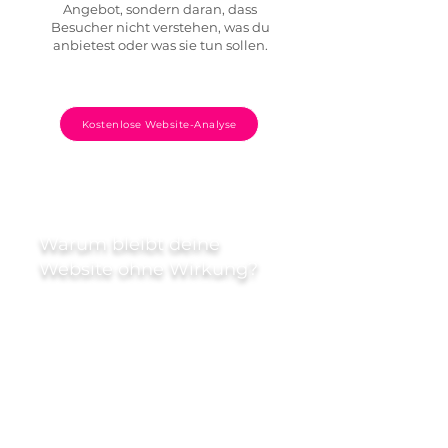
Angebot, sondern daran, dass
Besucher nicht verstehen, was du
anbietest oder was sie tun sollen.
Kostenlose Website-Analyse
Warum bleibt deine
Website ohne Wirkung?
Wenn deine Website nicht klar zeigt,
was du anbietest,
verlieren Besucher schnell das
Interesse.
Ohne Struktur und klare Botschaft
bleibt sie wirkungslos.