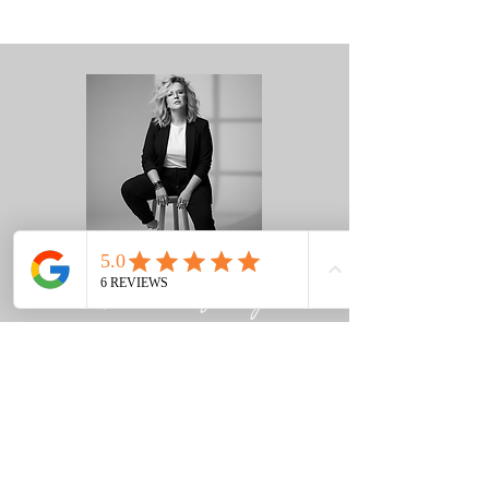
Hi, ich bin Jacky
Viele Websites sind über die Jahre
gewachsen: zu viele Unterseiten, unklare
Struktur und Besucher wissen oft nicht
sofort, was ein Unternehmen eigentlich
anbietet.
Deshalb analysiere ich gemeinsam mit
meinen Kunden den bestehenden
Webauftritt und entwickle mit ihnen eine